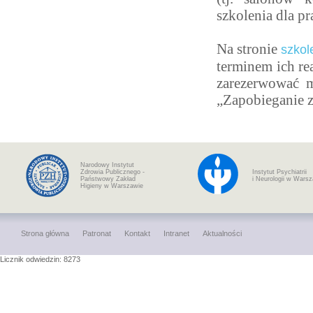
szkolenia dla p
Na stronie
szkol
terminem ich re
zarezerwować m
„Zapobieganie 
Narodowy Instytut
Zdrowia Publicznego -
Instytut Psychiatrii
Państwowy Zakład
i Neurologii w Wars
Higieny w Warszawie
Strona główna
Patronat
Kontakt
Intranet
Aktualności
Licznik odwiedzin: 8273