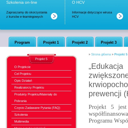
Szkolenia on-line
O HCV
Zapraszamy do skorzystania
Informacje dotyczące wirusa
z kursów e-learningowych
HCV
Program
Projekt 1
Projekt 2
Projekt 3
»
Strona główna
»
Projekt 5
Projekt 5
„Edukacj
O Projekcie
zwiększo
Cel Projektu
Opis Działań
krwiopocho
Realizatorzy Projektu
prewencji 
Produkty Projektu/Materiały do
Pobrania
Projekt 5 jes
Często Zadawane Pytania (FAQ)
współfinansowa
Szkolenia
Programu Współ
Multimedia