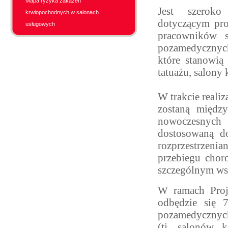
Mapa ryzyka zakażeń
Jest szeroko
krwiopochodnych w salonach
dotyczącym pro
usługowych
pracowników s
pozamedycznych
które stanowią
tatuażu, salony
W trakcie reali
zostaną międz
nowoczesnych 
dostosowaną d
rozprzestrzeni
przebiegu chor
szczególnym ws
W ramach Proj
odbędzie się 
pozamedycznych
(tj. salonów k